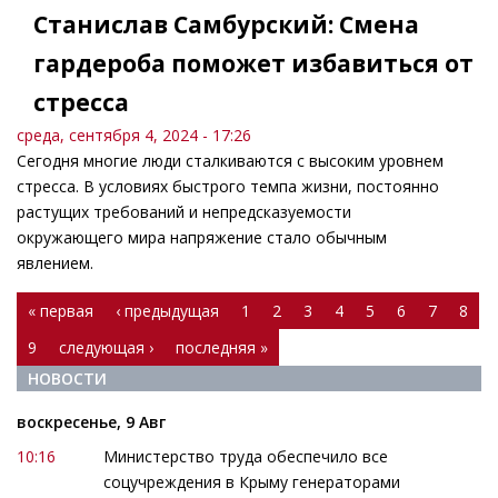
Станислав Самбурский: Смена
гардероба поможет избавиться от
стресса
среда, сентября 4, 2024 - 17:26
Сегодня многие люди сталкиваются с высоким уровнем
стресса. В условиях быстрого темпа жизни, постоянно
растущих требований и непредсказуемости
окружающего мира напряжение стало обычным
явлением.
Страницы
« первая
‹ предыдущая
1
2
3
4
5
6
7
8
9
следующая ›
последняя »
НОВОСТИ
воскресенье, 9 Авг
10:16
Министерство труда обеспечило все
соцучреждения в Крыму генераторами