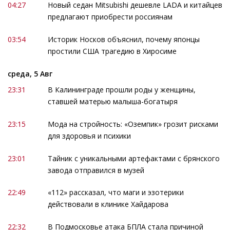
04:27
Новый седан Mitsubishi дешевле LADA и китайцев
предлагают приобрести россиянам
03:54
Историк Носков объяснил, почему японцы
простили США трагедию в Хиросиме
среда, 5 Авг
23:31
В Калининграде прошли роды у женщины,
ставшей матерью малыша-богатыря
23:15
Мода на стройность: «Оземпик» грозит рисками
для здоровья и психики
23:01
Тайник с уникальными артефактами с брянского
завода отправился в музей
22:49
«112» рассказал, что маги и эзотерики
действовали в клинике Хайдарова
22:32
В Подмосковье атака БПЛА стала причиной