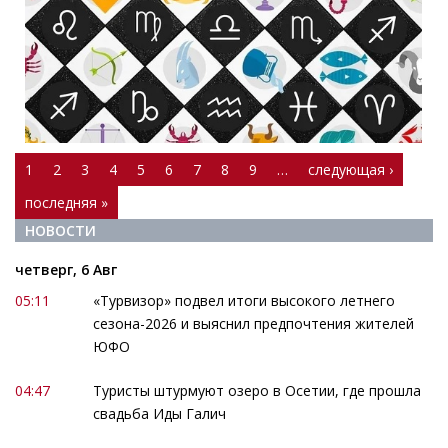
1
2
3
4
5
6
7
8
9
…
следующая ›
последняя »
НОВОСТИ
четверг, 6 Авг
05:11
«Турвизор» подвел итоги высокого летнего
сезона-2026 и выяснил предпочтения жителей
ЮФО
04:47
Туристы штурмуют озеро в Осетии, где прошла
свадьба Иды Галич