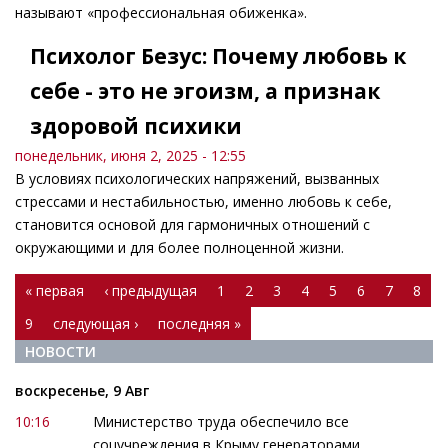
называют «профессиональная обиженка».
Психолог Безус: Почему любовь к
себе - это не эгоизм, а признак
здоровой психики
понедельник, июня 2, 2025 - 12:55
В условиях психологических напряжений, вызванных
стрессами и нестабильностью, именно любовь к себе,
становится основой для гармоничных отношений с
окружающими и для более полноценной жизни.
Страницы
« первая
‹ предыдущая
1
2
3
4
5
6
7
8
9
следующая ›
последняя »
НОВОСТИ
воскресенье, 9 Авг
10:16
Министерство труда обеспечило все
соцучреждения в Крыму генераторами