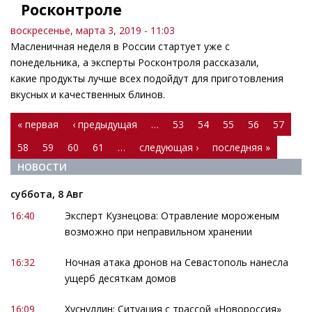
Росконтроле
воскресенье, марта 3, 2019 - 11:03
Масленичная неделя в России стартует уже с
понедельника, а эксперты Росконтроля рассказали,
какие продукты лучше всех подойдут для приготовления
вкусных и качественных блинов.
Страницы
« первая
‹ предыдущая
…
53
54
55
56
57
58
59
60
61
…
следующая ›
последняя »
НОВОСТИ
суббота, 8 Авг
16:40
Эксперт Кузнецова: Отравление мороженым
возможно при неправильном хранении
16:32
Ночная атака дронов на Севастополь нанесла
ущерб десяткам домов
16:09
Хуснуллин: Ситуация с трассой «Новороссия»