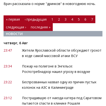
Врач рассказала о норме "дринков" в новогоднюю ночь.
Страницы
« первая
‹ предыдущая
1
2
3
4
5
6
7
следующая ›
последняя »
НОВОСТИ
четверг, 6 Авг
23:47
Жители Ярославской области обсуждают грохот
в ходе самой массовой атаки ВСУ
23:34
Пожар на полигоне в Энгельсе:
Роспотребнадзор нашел угрозу в воздухе
23:22
Беспрозванных назвал одну из причин пустых
колонок на АЗС в Калининграде
23:12
Пострадавшую от наезда катера под Саратовом
пытаются спасти в клинике Рошаля