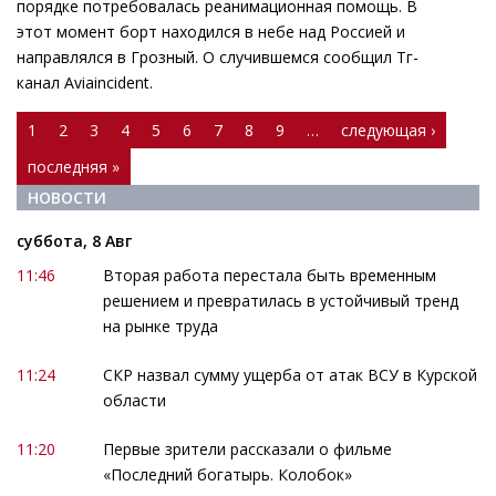
порядке потребовалась реанимационная помощь. В
этот момент борт находился в небе над Россией и
направлялся в Грозный. О случившемся сообщил Тг-
канал Aviaincident.
Страницы
1
2
3
4
5
6
7
8
9
…
следующая ›
последняя »
НОВОСТИ
суббота, 8 Авг
11:46
Вторая работа перестала быть временным
решением и превратилась в устойчивый тренд
на рынке труда
11:24
СКР назвал сумму ущерба от атак ВСУ в Курской
области
11:20
Первые зрители рассказали о фильме
«Последний богатырь. Колобок»