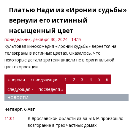
Платью Нади из «Иронии судьбы»
вернули его истинный
насыщенный цвет
понедельник, декабря 30, 2024 - 14:19
Культовая кинокомедия «Иронии судьбы» вернется на
телеэкраны в истинных цветах. Оказалось, что
некоторые детали зрители видели не в оригинальной
цветокоррекции.
Страницы
« первая
‹ предыдущая
1
2
3
4
5
6
следующая ›
последняя »
НОВОСТИ
четверг, 6 Авг
11:01
В Ярославской области из-за БПЛА произошло
возгорание в трех частных домах