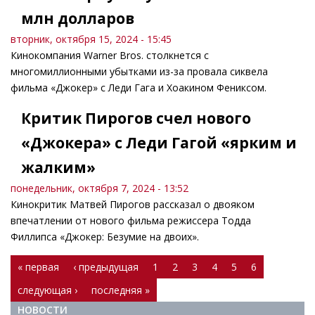
млн долларов
вторник, октября 15, 2024 - 15:45
Кинокомпания Warner Bros. столкнется с
многомиллионными убытками из-за провала сиквела
фильма «Джокер» с Леди Гага и Хоакином Фениксом.
Критик Пирогов счел нового
«Джокера» с Леди Гагой «ярким и
жалким»
понедельник, октября 7, 2024 - 13:52
Кинокритик Матвей Пирогов рассказал о двояком
впечатлении от нового фильма режиссера Тодда
Филлипса «Джокер: Безумие на двоих».
Страницы
« первая
‹ предыдущая
1
2
3
4
5
6
следующая ›
последняя »
НОВОСТИ