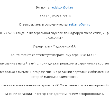
Эл. почта:
redaktor@u-f.ru
Тел.: +7 (985) 990-99-90
Отдел рекламы и сотрудничества:
reklama@u-f.ru
ФС 77-57993 выдано Федеральной службой по надзору в сфере связи, и
28.04.2014 г.
Учредитель – Федоренко М.А.
Контент сайта соответствует возрастному ограничению 18+
ликованные на сайте u-f.ru, принадлежат редакции и охраняются в соответ
ается только с письменного разрешения редакции портала и с обязательн
которой материал заимствован.
ровании и копировании материалов «ЮФ» активная ссылка на портал об
Мнение редакции не всегда совпадает с мнением авторов портала.