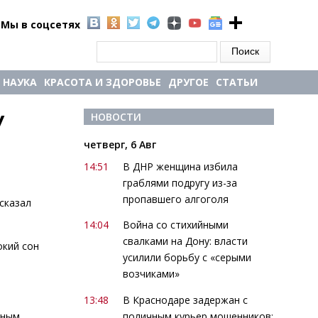
Мы в соцсетях
Форма поиска
Поиск
НАУКА
КРАСОТА И ЗДОРОВЬЕ
ДРУГОЕ
СТАТЬИ
 
НОВОСТИ
четверг, 6 Авг
14:51
В ДНР женщина избила
граблями подругу из-за
пропавшего алгоголя
сказал
14:04
Война со стихийными
свалками на Дону: власти
окий сон
усилили борьбу с «серыми
возчиками»
13:48
В Краснодаре задержан с
поличным курьер мошенников:
нным