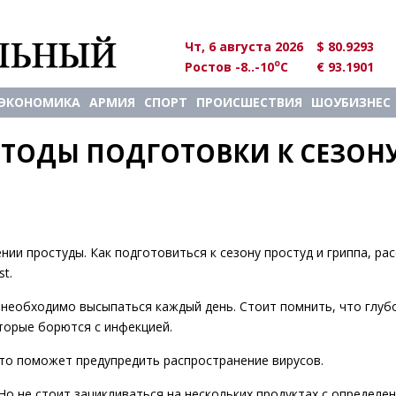
Чт, 6 августа 2026
$ 80.9293
o
Ростов -8..-10
C
€ 93.1901
ЭКОНОМИКА
АРМИЯ
СПОРТ
ПРОИСШЕСТВИЯ
ШОУБИЗНЕС
ЕТОДЫ ПОДГОТОВКИ К СЕЗОНУ
ии простуды. Как подготовиться к сезону простуд и гриппа, рас
t.
 необходимо высыпаться каждый день. Стоит помнить, что глуб
оторые борются с инфекцией.
это поможет предупредить распространение вирусов.
Но не стоит зацикливаться на нескольких продуктах с определе