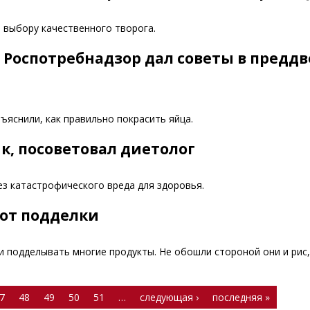
 выбору качественного творога.
- Роспотребнадзор дал советы в предд
яснили, как правильно покрасить яйца.
к, посоветовал диетолог
ез катастрофического вреда для здоровья.
 от подделки
 подделывать многие продукты. Не обошли стороной они и рис,
7
48
49
50
51
…
следующая ›
последняя »