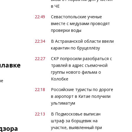
в ЧЕ
22:49
Севастопольские ученые
вместе с медузами проводят
проверки воды
22:34
В Астраханской области ввели
карантин по бруцеллёзу
22:27
СКР попросили разобраться с
илавке
травлей в адрес съемочной
группы нового фильма о
Колобке
ые
22:18
Российские туристы по дороге
в аэропорт в Китае получили
ультиматум
22:13
В Подмосковье выписан
штраф за борщевик на
дзора
участке, выявленный при