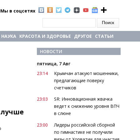
Мы в соцсетях
Форма поиска
Поиск
НАУКА
КРАСОТА И ЗДОРОВЬЕ
ДРУГОЕ
СТАТЬИ
НОВОСТИ
пятница, 7 Авг
23:14
Крымчан атакуют мошенники,
предлагающие поверку
счетчиков
23:03
SR: Инновационная жвачка
ведет к снижению уровня ВПЧ
 лучше
в слюне
23:00
Лидеры российской сборной
о
по гимнастике не получили
визы от Хорватии для участия