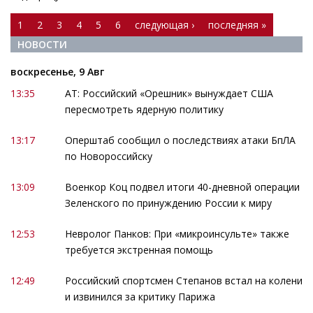
Страницы
1
2
3
4
5
6
следующая ›
последняя »
НОВОСТИ
воскресенье, 9 Авг
13:35
АТ: Российский «Орешник» вынуждает США
пересмотреть ядерную политику
13:17
Оперштаб сообщил о последствиях атаки БпЛА
по Новороссийску
13:09
Военкор Коц подвел итоги 40-дневной операции
Зеленского по принуждению России к миру
12:53
Невролог Панков: При «микроинсульте» также
требуется экстренная помощь
12:49
Российский спортсмен Степанов встал на колени
и извинился за критику Парижа