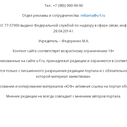
Тел.: +7 (985) 990-99-90
Отдел рекламы и сотрудничества:
reklama@u-f.ru
ФС 77-57993 выдано Федеральной службой по надзору в сфере связи, и
28.04.2014 г.
Учредитель – Федоренко М.А.
Контент сайта соответствует возрастному ограничению 18+
ликованные на сайте u-f.ru, принадлежат редакции и охраняются в соответ
ается только с письменного разрешения редакции портала и с обязательн
которой материал заимствован.
ровании и копировании материалов «ЮФ» активная ссылка на портал об
Мнение редакции не всегда совпадает с мнением авторов портала.