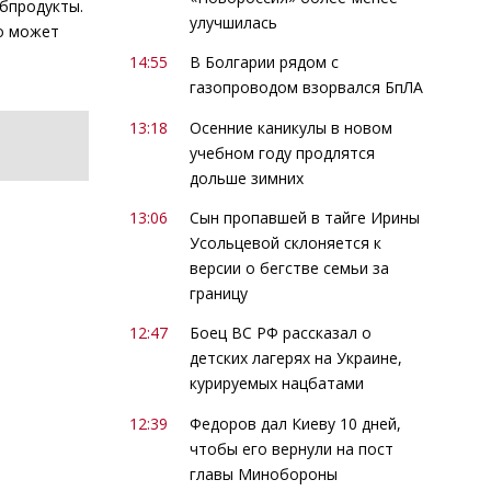
бпродукты.
улучшилась
бо может
14:55
В Болгарии рядом с
газопроводом взорвался БпЛА
13:18
Осенние каникулы в новом
учебном году продлятся
дольше зимних
13:06
Сын пропавшей в тайге Ирины
Усольцевой склоняется к
версии о бегстве семьи за
границу
12:47
Боец ВС РФ рассказал о
детских лагерях на Украине,
курируемых нацбатами
12:39
Федоров дал Киеву 10 дней,
чтобы его вернули на пост
главы Минобороны