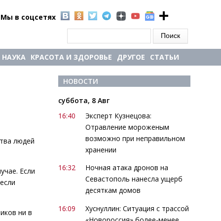
Мы в соцсетях
Форма поиска
Поиск
НАУКА
КРАСОТА И ЗДОРОВЬЕ
ДРУГОЕ
СТАТЬИ
НОВОСТИ
суббота, 8 Авг
16:40
Эксперт Кузнецова:
Отравление мороженым
возможно при неправильном
ства людей
хранении
16:32
Ночная атака дронов на
учае. Если
Севастополь нанесла ущерб
несли
десяткам домов
16:09
Хуснуллин: Ситуация с трассой
иков ни в
«Новороссия» более-менее