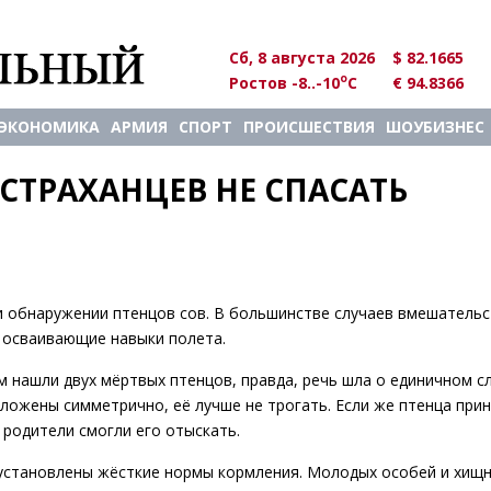
Сб, 8 августа 2026
$ 82.1665
o
Ростов -8..-10
C
€ 94.8366
ЭКОНОМИКА
АРМИЯ
СПОРТ
ПРОИСШЕСТВИЯ
ШОУБИЗНЕС
ТРАХАНЦЕВ НЕ СПАСАТЬ 
ри обнаружении птенцов сов. В большинстве случаев вмешатель
, осваивающие навыки полета.
 нашли двух мёртвых птенцов, правда, речь шла о единичном сл
оложены симметрично, её лучше не трогать. Если же птенца при
 родители смогли его отыскать.
установлены жёсткие нормы кормления. Молодых особей и хищн