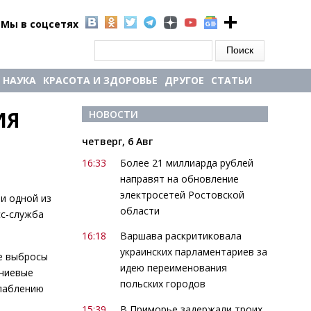
Мы в соцсетях
Форма поиска
Поиск
НАУКА
КРАСОТА И ЗДОРОВЬЕ
ДРУГОЕ
СТАТЬИ
Я 
НОВОСТИ
четверг, 6 Авг
16:33
Более 21 миллиарда рублей
направят на обновление
электросетей Ростовской
и одной из
области
с-служба
16:18
Варшава раскритиковала
украинских парламентариев за
ые выбросы
идею переименования
иниевые
польских городов
слаблению
15:39
В Приморье задержали троих