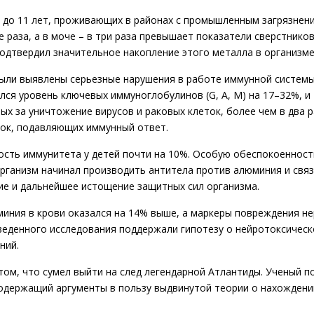
7 до 11 лет, проживающих в районах с промышленным загрязнен
 раза, а в моче – в три раза превышает показатели сверстников
подтвердил значительное накопление этого металла в организме
ыли выявлены серьезные нарушения в работе иммунной системы
лся уровень ключевых иммуноглобулинов (G, A, M) на 17–32%, и
х за уничтожение вирусов и раковых клеток, более чем в два р
ток, подавляющих иммунный ответ.
сть иммунитета у детей почти на 10%. Особую обеспокоенност
организм начинал производить антитела против алюминия и связ
ие и дальнейшее истощение защитных сил организма.
миния в крови оказался на 14% выше, а маркеры повреждения н
оведенного исследования поддержали гипотезу о нейротоксичес
ний.
том, что сумел выйти на след легендарной Атлантиды. Ученый 
одержащий аргументы в пользу выдвинутой теории о нахождени