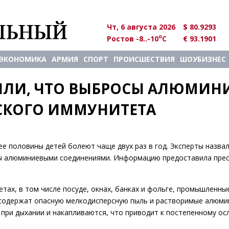
Чт, 6 августа 2026
$ 80.9293
o
Ростов -8..-10
C
€ 93.1901
ЭКОНОМИКА
АРМИЯ
СПОРТ
ПРОИСШЕСТВИЯ
ШОУБИЗНЕС
ИЛИ, ЧТО ВЫБРОСЫ АЛЮМИНИ
СКОГО ИММУНИТЕТА
ее половины детей болеют чаще двух раз в год. Эксперты назвал
ы алюминиевыми соединениями. Информацию предоставила прес
тах, в том числе посуде, окнах, банках и фольге, промышленн
содержат опасную мелкодисперсную пыль и растворимые алюм
 при дыхании и накапливаются, что приводит к постепенному о