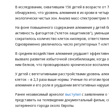
В исследовании, охватившем 156 детей в возрасте от 
обнаружено, что уровень алюминия в их крови в четыре
экологически чистых зон. Анализ масс-спектрометрии 
На фоне повышенного содержания алюминия у детей б
активность фагоцитов ("клеток-защитников"), уменьши
сократилось количество клеток-киллеров, ответственны
Одновременно увеличилось число регуляторных Т-кле
В среднем воздействие алюминия ухудшает эффективно
вызвало развитие избыточной сенсибилизации, когда 
ним белков, что провоцировало хроническое воспален
У детей с вегетативными расстройствами уровень алю
клеток – в 2,3 раза выше нормы. Ученые по итогам пр
алюминия и его роли в ухудшении вегетативных наруше
Ранее независимый археолог
выступил
с заявлением о 
представить на телевидении документальный фильм, с
затерянного города около Европы.