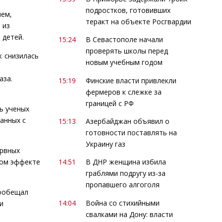
подростков, готовивших
ием,
теракт на объекте Росгвардии
 из
 детей.
15:24
В Севастополе начали
проверять школы перед
: снизилась
новым учебным годом
аза.
15:19
Финские власти привлекли
фермеров к слежке за
границей с РФ
ь ученых
анных с
15:13
Азербайджан объявил о
готовности поставлять на
Украину газ
ервных
ком эффекте
14:51
В ДНР женщина избила
граблями подругу из-за
пропавшего алгоголя
пообещал
14:04
Война со стихийными
и
свалками на Дону: власти