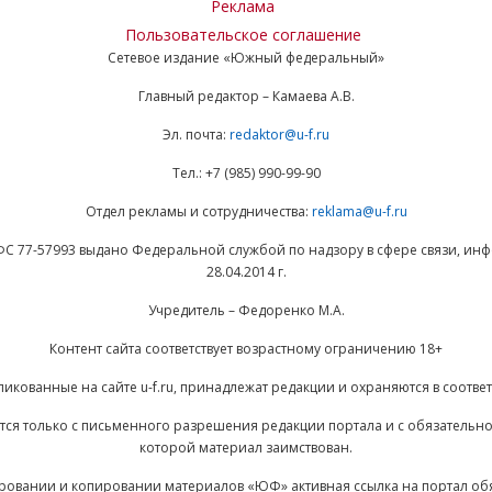
Реклама
Пользовательское соглашение
Сетевое издание «Южный федеральный»
Главный редактор – Камаева А.В.
Эл. почта:
redaktor@u-f.ru
Тел.: +7 (985) 990-99-90
Отдел рекламы и сотрудничества:
reklama@u-f.ru
ФС 77-57993 выдано Федеральной службой по надзору в сфере связи, и
28.04.2014 г.
Учредитель – Федоренко М.А.
Контент сайта соответствует возрастному ограничению 18+
ликованные на сайте u-f.ru, принадлежат редакции и охраняются в соответ
ается только с письменного разрешения редакции портала и с обязательн
которой материал заимствован.
ровании и копировании материалов «ЮФ» активная ссылка на портал об