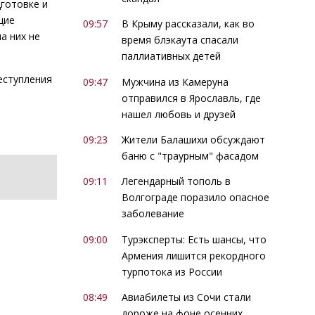
дготовке и
щие
09:57
В Крыму рассказали, как во
а них не
время блэкаута спасали
паллиативных детей
еступления
09:47
Мужчина из Камеруна
отправился в Ярославль, где
нашел любовь и друзей
09:23
Жители Балашихи обсуждают
баню с "траурным" фасадом
09:11
Легендарный тополь в
Волгограде поразило опасное
заболевание
09:00
Турэксперты: Есть шансы, что
Армения лишится рекордного
турпотока из России
08:49
Авиабилеты из Сочи стали
дороже на фоне осенних