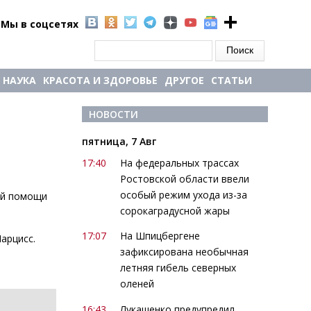
Мы в соцсетях
Форма поиска
Поиск
НАУКА
КРАСОТА И ЗДОРОВЬЕ
ДРУГОЕ
СТАТЬИ
НОВОСТИ
пятница, 7 Авг
17:40
На федеральных трассах
Ростовской области ввели
особый режим ухода из-за
ой помощи
сорокаградусной жары
17:07
На Шпицбергене
арцисс.
зафиксирована необычная
летняя гибель северных
оленей
16:43
Лукашенко предупредил