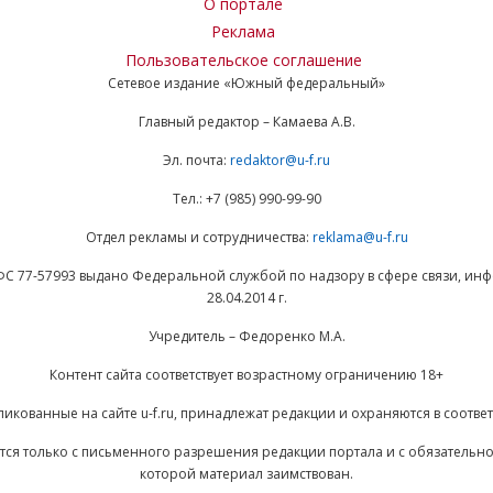
О портале
Реклама
Пользовательское соглашение
Сетевое издание «Южный федеральный»
Главный редактор – Камаева А.В.
Эл. почта:
redaktor@u-f.ru
Тел.: +7 (985) 990-99-90
Отдел рекламы и сотрудничества:
reklama@u-f.ru
ФС 77-57993 выдано Федеральной службой по надзору в сфере связи, и
28.04.2014 г.
Учредитель – Федоренко М.А.
Контент сайта соответствует возрастному ограничению 18+
ликованные на сайте u-f.ru, принадлежат редакции и охраняются в соответ
ается только с письменного разрешения редакции портала и с обязательн
которой материал заимствован.