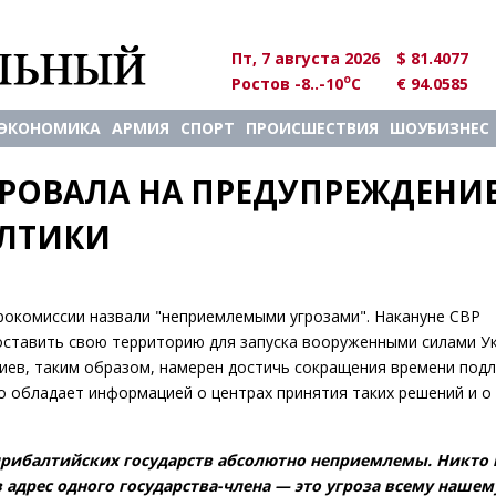
Пт, 7 августа 2026
$ 81.4077
o
Ростов -8..-10
C
€ 94.0585
ЭКОНОМИКА
АРМИЯ
СПОРТ
ПРОИСШЕСТВИЯ
ШОУБИЗНЕС
РОВАЛА НА ПРЕДУПРЕЖДЕНИЕ
АЛТИКИ
врокомиссии назвали "неприемлемыми угрозами". Накануне СВР
оставить свою территорию для запуска вооруженными силами У
Киев, таким образом, намерен достичь сокращения времени под
о обладает информацией о центрах принятия таких решений и о
прибалтийских государств абсолютно неприемлемы. Никто 
 адрес одного государства-члена — это угроза всему наше