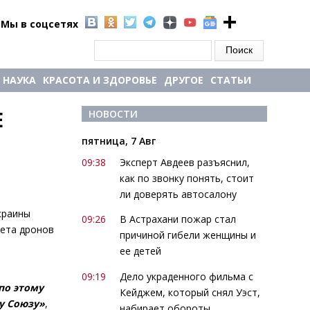
Мы в соцсетях
Форма поиска
Поиск
НАУКА
КРАСОТА И ЗДОРОВЬЕ
ДРУГОЕ
СТАТЬИ
 
НОВОСТИ
пятница, 7 Авг
09:38
Эксперт Авдеев разъяснил,
как по звонку понять, стоит
ли доверять автосалону
краины
09:26
В Астрахани пожар стал
лета дронов
причиной гибели женщины и
ее детей
09:19
Дело украденного фильма с
по этому
Кейджем, который снял Уэст,
му Союзу»
,
набирает обороты