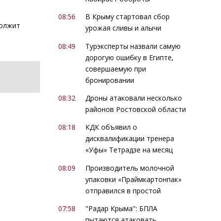
08:56
В Крыму стартовал сбор
должит
урожая сливы и алычи
08:49
Турэксперты назвали самую
дорогую ошибку в Египте,
совершаемую при
бронировании
08:32
Дроны атаковали несколько
районов Ростовской области
08:18
КДК объявил о
дисквалификации тренера
«Уфы» Тетрадзе на месяц
08:09
Производитель молочной
упаковки «Праймкартонпак»
отправился в простой
07:58
"Радар Крыма": БПЛА
пытаются атаковать