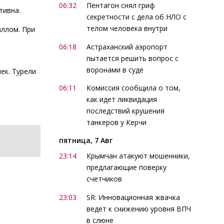
06:32
Пентагон снял гриф
тивна.
секретности с дела об НЛО с
телом человека внутри
аллом. При
06:18
Астраханский аэропорт
пытается решить вопрос с
воронами в суде
ек. Турели
06:11
Комиссия сообщила о том,
как идет ликвидация
последствий крушения
танкеров у Керчи
пятница, 7 Авг
23:14
Крымчан атакуют мошенники,
предлагающие поверку
счетчиков
23:03
SR: Инновационная жвачка
ведет к снижению уровня ВПЧ
в слюне