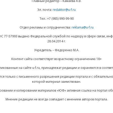
Главный редактор – Камаева А.В.
Эл. почта:
redaktor@u-f.ru
Тел.: +7 (985) 990-99-90
Отдел рекламы и сотрудничества:
reklama@u-f.ru
ФС 77-57993 выдано Федеральной службой по надзору в сфере связи, и
28.04.2014 г.
Учредитель – Федоренко М.А.
Контент сайта соответствует возрастному ограничению 18+
ликованные на сайте u-f.ru, принадлежат редакции и охраняются в соответ
ается только с письменного разрешения редакции портала и с обязательн
которой материал заимствован.
ровании и копировании материалов «ЮФ» активная ссылка на портал об
Мнение редакции не всегда совпадает с мнением авторов портала.