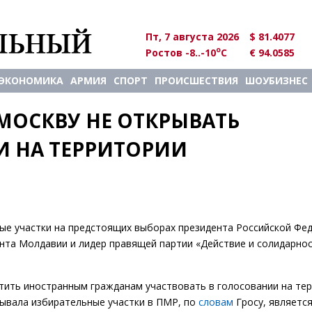
Пт, 7 августа 2026
$ 81.4077
o
Ростов -8..-10
C
€ 94.0585
ЭКОНОМИКА
АРМИЯ
СПОРТ
ПРОИСШЕСТВИЯ
ШОУБИЗНЕС
ОСКВУ НЕ ОТКРЫВАТЬ 
 НА ТЕРРИТОРИИ 
е участки на предстоящих выборах президента Российской Фед
ента Молдавии и лидер правящей партии «Действие и солидарно
ретить иностранным гражданам участвовать в голосовании на те
крывала избирательные участки в ПМР, по
словам
Гросу, являетс