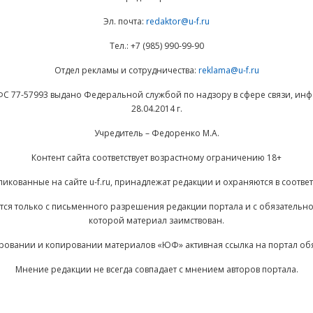
Эл. почта:
redaktor@u-f.ru
Тел.: +7 (985) 990-99-90
Отдел рекламы и сотрудничества:
reklama@u-f.ru
ФС 77-57993 выдано Федеральной службой по надзору в сфере связи, и
28.04.2014 г.
Учредитель – Федоренко М.А.
Контент сайта соответствует возрастному ограничению 18+
ликованные на сайте u-f.ru, принадлежат редакции и охраняются в соответ
ается только с письменного разрешения редакции портала и с обязательн
которой материал заимствован.
ровании и копировании материалов «ЮФ» активная ссылка на портал об
Мнение редакции не всегда совпадает с мнением авторов портала.