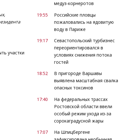
медуз-корнеротов
ых,
19:55
Российские пловцы
резидента
пожаловались на ядовитую
воду в Париже
19:17
Севастопольский турбизнес
переориентировался в
ыть участки
условиях снижения потока
гостей
18:52
В пригороде Варшавы
выявлена масштабная свалка
опасных токсинов
17:40
На федеральных трассах
Ростовской области ввели
особый режим ухода из-за
сорокаградусной жары
17:07
На Шпицбергене
зафиксирована необычная