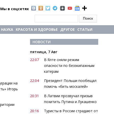
Мы в соцсетях
Форма поиска
Поиск
НАУКА
КРАСОТА И ЗДОРОВЬЕ
ДРУГОЕ
СТАТЬИ
НОВОСТИ
пятница, 7 Авг
22:07
В Ялте сняли режим
опасности по безэкипажным
катерам
22:04
Президент Польши пообещал
ерации на
помочь «бить москалей»
сть» Игорь
20:31
В Латвии прозвучал призыв
похитить Путина и Лукашенко
рритории
я
20:16
Туристы в России страдают от