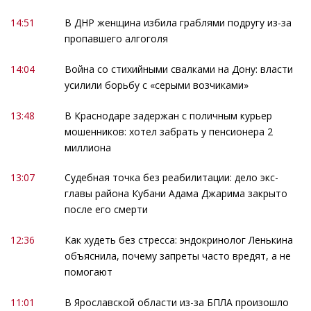
14:51
В ДНР женщина избила граблями подругу из-за
пропавшего алгоголя
14:04
Война со стихийными свалками на Дону: власти
усилили борьбу с «серыми возчиками»
13:48
В Краснодаре задержан с поличным курьер
мошенников: хотел забрать у пенсионера 2
миллиона
13:07
Судебная точка без реабилитации: дело экс-
главы района Кубани Адама Джарима закрыто
после его смерти
12:36
Как худеть без стресса: эндокринолог Ленькина
объяснила, почему запреты часто вредят, а не
помогают
11:01
В Ярославской области из-за БПЛА произошло