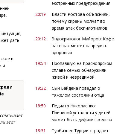
экстренных предупреждения
енней
20:19
Власти Ростова объяснили,
ире,
почему сирены молчат во
время атак беспилотников
 интуиция,
20:12
Эндокринолог Майоров: Кофе
ожет дать
натощак может навредить
здоровью
еское в
19:54
Пропавшую на Красноярском
ь и
сплаве семью обнаружили
живой и невредимой
 среди
19:32
Сын Байдена поведал о
Не
тяжелом состоянии отца
18:50
Педиатр Николаенко:
Причиной усталости у детей
испытывает
может быть дефицит железа
ли этот
18:31
Турбизнес Турции страдает