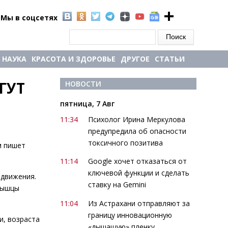
Мы в соцсетях
Форма поиска
Поиск
НАУКА
КРАСОТА И ЗДОРОВЬЕ
ДРУГОЕ
СТАТЬИ
УТ 
НОВОСТИ
пятница, 7 Авг
11:34
Психолог Ирина Меркулова
предупредила об опасности
токсичного позитива
м пишет
11:14
Google хочет отказаться от
ключевой функции и сделать
 движения.
ставку на Gemini
 мышцы
11:04
Из Астрахани отправляют за
границу инновационную
и, возраста
«дышащую» пленку