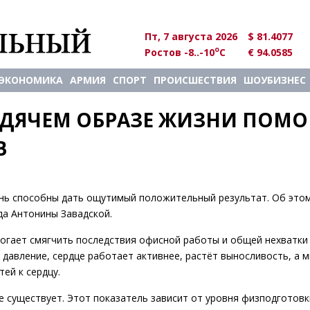
Пт, 7 августа 2026
$ 81.4077
o
Ростов -8..-10
C
€ 94.0585
ЭКОНОМИКА
АРМИЯ
СПОРТ
ПРОИСШЕСТВИЯ
ШОУБИЗНЕС
ИДЯЧЕМ ОБРАЗЕ ЖИЗНИ ПОМОГ
В
ень способны дать ощутимый положительный результат. Об это
да Антонины Завадской.
могает смягчить последствия офисной работы и общей нехватки
 давление, сердце работает активнее, растёт выносливость, а
ей к сердцу.
е существует. Этот показатель зависит от уровня физподготовк