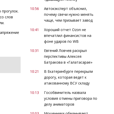
10:56
Автокэксперт объяснил,
 прогулок.
почему свечи нужно менять
со слов
чаще, чем призывает завод
ли.
10:41
Хороший отчет Ozon не
напряжение
впечатлил финансистов на
фоне ударов по WB
10:31
Евгений Ловчев раскрыл
перспективы Алексея
Батракова в «Галатасарае»
10:21
В Екатеринбурге перекрыли
дорогу, которая ведет к
атакованному ВСУ складу
10:13
Гособвинитель назвала
условия отмены приговора по
делу аниматоров
10:03
Мошенники обманывают