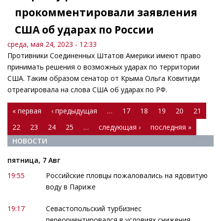
прокомментировали заявления
США об ударах по России
среда, мая 24, 2023 - 12:33
Противники Соединенных Штатов Америки имеют право
принимать решения о возможных ударах по территории
США. Таким образом сенатор от Крыма Ольга Ковитиди
отреагировала на слова США об ударах по РФ.
Страницы
« первая
‹ предыдущая
…
17
18
19
20
21
22
23
24
25
…
следующая ›
последняя »
НОВОСТИ
пятница, 7 Авг
19:55
Российские пловцы пожаловались на ядовитую
воду в Париже
19:17
Севастопольский турбизнес
переориентировался в условиях снижения