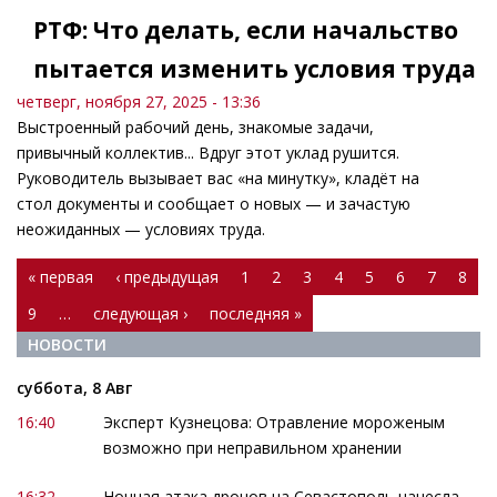
РТФ: Что делать, если начальство
пытается изменить условия труда
четверг, ноября 27, 2025 - 13:36
Выстроенный рабочий день, знакомые задачи,
привычный коллектив... Вдруг этот уклад рушится.
Руководитель вызывает вас «на минутку», кладёт на
стол документы и сообщает о новых — и зачастую
неожиданных — условиях труда.
Страницы
« первая
‹ предыдущая
1
2
3
4
5
6
7
8
9
…
следующая ›
последняя »
НОВОСТИ
суббота, 8 Авг
16:40
Эксперт Кузнецова: Отравление мороженым
возможно при неправильном хранении
16:32
Ночная атака дронов на Севастополь нанесла