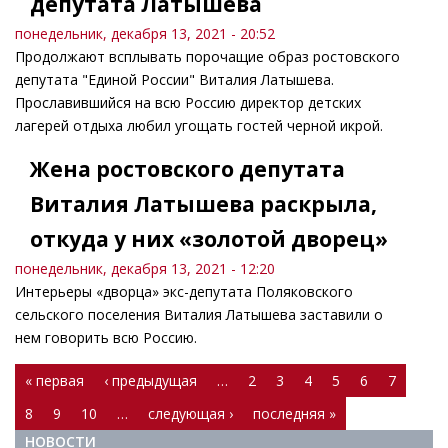
депутата Латышева
понедельник, декабря 13, 2021 - 20:52
Продолжают всплывать порочащие образ ростовского
депутата "Единой России" Виталия Латышева.
Прославившийся на всю Россию директор детских
лагерей отдыха любил угощать гостей черной икрой.
Жена ростовского депутата
Виталия Латышева раскрыла,
откуда у них «золотой дворец»
понедельник, декабря 13, 2021 - 12:20
Интерьеры «дворца» экс-депутата Поляковского
сельского поселения Виталия Латышева заставили о
нем говорить всю Россию.
Страницы
« первая
‹ предыдущая
…
2
3
4
5
6
7
8
9
10
…
следующая ›
последняя »
НОВОСТИ