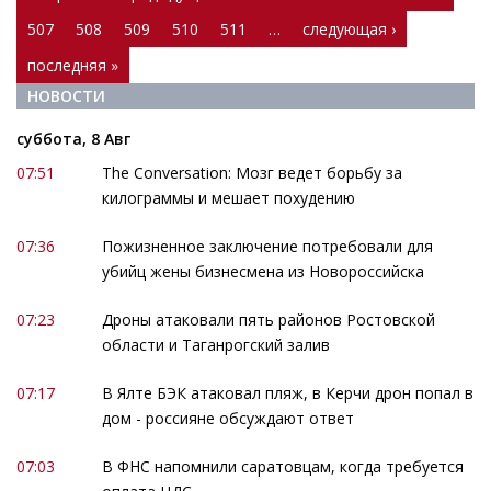
507
508
509
510
511
…
следующая ›
последняя »
НОВОСТИ
суббота, 8 Авг
07:51
The Conversation: Мозг ведет борьбу за
килограммы и мешает похудению
07:36
Пожизненное заключение потребовали для
убийц жены бизнесмена из Новороссийска
07:23
Дроны атаковали пять районов Ростовской
области и Таганрогский залив
07:17
В Ялте БЭК атаковал пляж, в Керчи дрон попал в
дом - россияне обсуждают ответ
07:03
В ФНС напомнили саратовцам, когда требуется