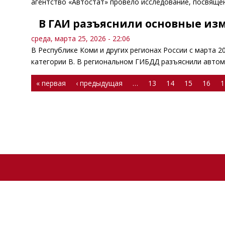
агентство «Автостат» провело исследование, посвяще
В ГАИ разъяснили основные из
среда, марта 25, 2026 - 22:06
В Республике Коми и других регионах России с марта 
категории B. В региональном ГИБДД разъяснили авто
Страницы
« первая
‹ предыдущая
…
13
14
15
16
1