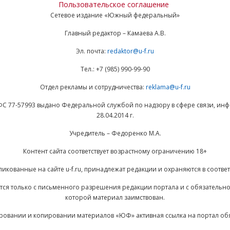
Пользовательское соглашение
Сетевое издание «Южный федеральный»
Главный редактор – Камаева А.В.
Эл. почта:
redaktor@u-f.ru
Тел.: +7 (985) 990-99-90
Отдел рекламы и сотрудничества:
reklama@u-f.ru
ФС 77-57993 выдано Федеральной службой по надзору в сфере связи, и
28.04.2014 г.
Учредитель – Федоренко М.А.
Контент сайта соответствует возрастному ограничению 18+
ликованные на сайте u-f.ru, принадлежат редакции и охраняются в соответ
ается только с письменного разрешения редакции портала и с обязательн
которой материал заимствован.
ровании и копировании материалов «ЮФ» активная ссылка на портал об