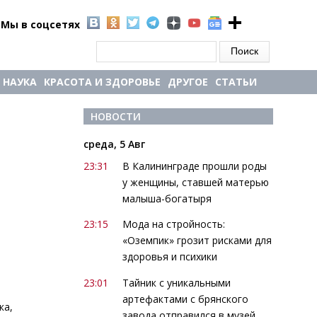
Мы в соцсетях
Форма поиска
Поиск
НАУКА
КРАСОТА И ЗДОРОВЬЕ
ДРУГОЕ
СТАТЬИ
НОВОСТИ
среда, 5 Авг
23:31
В Калининграде прошли роды
у женщины, ставшей матерью
малыша-богатыря
23:15
Мода на стройность:
«Оземпик» грозит рисками для
здоровья и психики
23:01
Тайник с уникальными
артефактами с брянского
ка,
завода отправился в музей