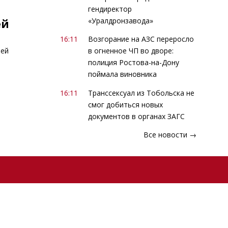
гендиректор
«Уралдронзавода»
ей
16:11
Возгорание на АЗС переросло
лей
в огненное ЧП во дворе:
полиция Ростова-на-Дону
поймала виновника
16:11
Транссексуал из Тобольска не
смог добиться новых
документов в органах ЗАГС
Все новости →