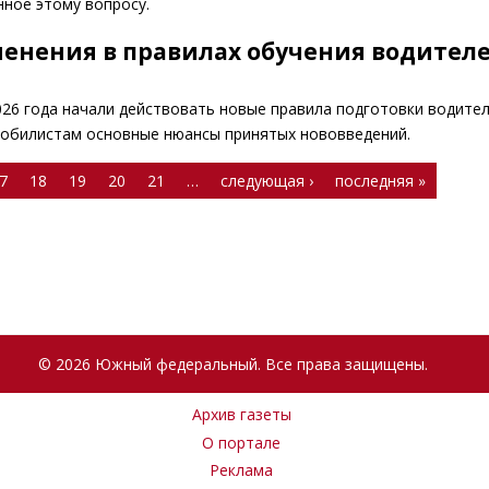
нное этому вопросу.
менения в правилах обучения водител
2026 года начали действовать новые правила подготовки водите
мобилистам основные нюансы принятых нововведений.
7
18
19
20
21
…
следующая ›
последняя »
© 2026 Южный федеральный. Все права защищены.
Архив газеты
О портале
Реклама