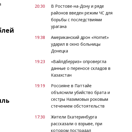
а
20:30
В Ростове-на-Дону и ряде
районов введен режим ЧС для
борьбы с последствиями
урагана
ублей
19:38
Американский дрон «Hornet»
ударил в окно больницы
Донецка
19:23
«Вайлдберриз» опровергла
данные о переносе складов в
Казахстан
19:19
Россияне в Паттайе
объяснили убийство брата и
иль
сестры Назимовых роковым
стечением обстоятельств
17:30
Жители Екатеринбурга
рассказали о взрыве, при
котором пострадал