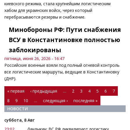
киевского режима, стала крупнейшим логистическим
хабом для украинских войск, через который
перебрасываются резервы и снабжение.
Минобороны РФ: Пути снабжения
ВСУ в Константиновке полностью
заблокированы
пятница, июня 26, 2026 - 16:47
Российские военные взяли под полный огневой контроль
все логистические маршруты, ведущие в Константиновку
(ДНР).
Страницы
« первая
‹ предыдущая
…
2
3
4
5
6
7
8
9
10
…
следующая ›
последняя »
НОВОСТИ
суббота, 8 Авг
23:02
Дандыкин: ВС РФ ликвидируют логистику