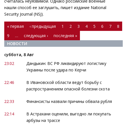
считалась неуязвимой. Однако российские военные
нашли способ ее заглушить, пишет издание National
Security Journal (NSJ).
Страницы
« первая
‹ предыдущая
1
2
3
4
5
6
7
8
9
…
следующая ›
последняя »
НОВОСТИ
суббота, 8 Авг
23:02
Дандыкин: ВС РФ ликвидируют логистику
Украины после удара по Керчи
22:46
В Ивановской области ведут борьбу с
распространением опасной болезни скота
22:33
Финансисты назвали причины обвала рубля
22:14
В Астрахани оценили, выгодно ли покупать
арбузы на трассе