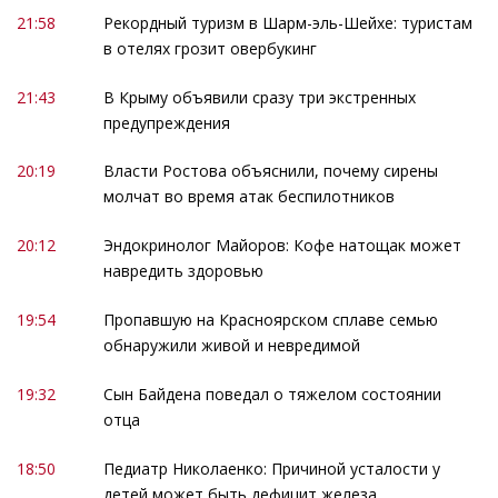
21:58
Рекордный туризм в Шарм-эль-Шейхе: туристам
в отелях грозит овербукинг
21:43
В Крыму объявили сразу три экстренных
предупреждения
20:19
Власти Ростова объяснили, почему сирены
молчат во время атак беспилотников
20:12
Эндокринолог Майоров: Кофе натощак может
навредить здоровью
19:54
Пропавшую на Красноярском сплаве семью
обнаружили живой и невредимой
19:32
Сын Байдена поведал о тяжелом состоянии
отца
18:50
Педиатр Николаенко: Причиной усталости у
детей может быть дефицит железа