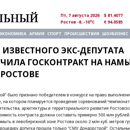
Пт, 7 августа 2026
$ 81.4077
o
Ростов -8..-10
C
€ 94.0585
ЭКОНОМИКА
АРМИЯ
СПОРТ
ПРОИСШЕСТВИЯ
ШОУБИЗНЕС
ИЗВЕСТНОГО ЭКС-ДЕПУТАТА 
ЧИЛА ГОСКОНТРАКТ НА НАМЫ
 РОСТОВЕ
й” было признано победителем в конкурсе на право выполнени
е, на котором планируется проведение соревнований Чемпионат
ительства, архитектуры и территориального развития Ростовск
тоимость контракта должна составить примерно 500 млн рублей.
мыть в левобережной зоне Ростова около 2 млн куб. метров гр
процедуру допуска прошла только “СМУ Дондорстрой”. Остальны