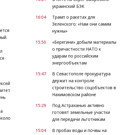
украинский БЭК
16:04
Трамп о ракетах для
Зеленского: «Нам они самим
уется
нужны»
ный.
15:50
«Берегини» добыли материалы
о причастности НАТО к
ил
ударам по российским
ся
энергообъектам
15:47
В Севастополе прокуратура
держит на контроле
ексей
строительство соцобъектов в
митет
Нахимовском районе
ень
15:29
Под Астраханью активно
на
готовят земельные участки
около
для передачи льготникам
15:04
В пробах воды и почвы на