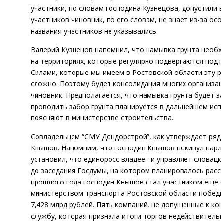
участники, по словам господина Кузнецова, допустили 
участников чиновник, по его словам, не знает из-за о
названия участников не указывались.
Валерий Кузнецов напомнил, что намывка грунта необ
на территориях, которые регулярно подвергаются под
Силами, которые мы имеем в Ростовской области эту 
сложно. Поэтому будет консолидация многих организа
чиновник. Предполагается, что намывка грунта будет 
проводить забор грунта планируется в дальнейшем исп
поясняют в министерстве строительства.
Совладельцем “СМУ Дондорстрой”, как утверждает ряд
Кнышов. Напомним, что господин Кнышов покинул парл
установил, что единоросс владеет и управляет словацк
до заседания Госдумы, на котором планировалось расс
прошлого года господин Кнышов стал участником еще 
министерством транспорта Ростовской области победи
7,428 млрд рублей. Пять компаний, не допущенные к к
службу, которая признала итоги торгов недействитель