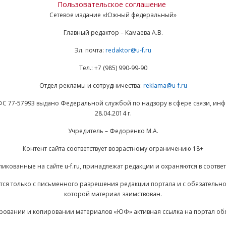
Пользовательское соглашение
Сетевое издание «Южный федеральный»
Главный редактор – Камаева А.В.
Эл. почта:
redaktor@u-f.ru
Тел.: +7 (985) 990-99-90
Отдел рекламы и сотрудничества:
reklama@u-f.ru
ФС 77-57993 выдано Федеральной службой по надзору в сфере связи, и
28.04.2014 г.
Учредитель – Федоренко М.А.
Контент сайта соответствует возрастному ограничению 18+
ликованные на сайте u-f.ru, принадлежат редакции и охраняются в соответ
ается только с письменного разрешения редакции портала и с обязательн
которой материал заимствован.
ровании и копировании материалов «ЮФ» активная ссылка на портал об