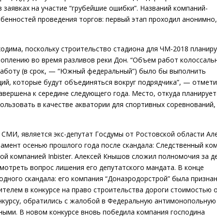
в заявках на участие “грубейшие ошибки”. Названий компаний-
собенностей проведения торгов: первый этап проходил анонимно,
ходима, поскольку строительство стадиона для ЧМ-2018 планир
топлению во время разливов реки Дон. “Объем работ колоссаль
работу (в срок, — “Южный федеральный”) было бы выполнить
ций, которые будут объединяться вокруг подрядчика”, — отмет
завершена к середине следующего года. Место, откуда планирует
ользовать в качестве акватории для спортивных соревнований,
 СМИ, является экс-депутат Госдумы от Ростовской области Ал
амент осенью прошлого года после скандала: Следственный ко
ой компанией Inbister. Алексей Кнышов сложил полномочия за д
мотреть вопрос лишения его депутатского мандата. В конце
одного скандала: его компания “Донаэродорстрой” была призна
телем в конкурсе на право строительства дороги стоимостью 
онкурсу, обратились с жалобой в Федеральную антимонопольную
ными. В новом конкурсе вновь победила компания господина