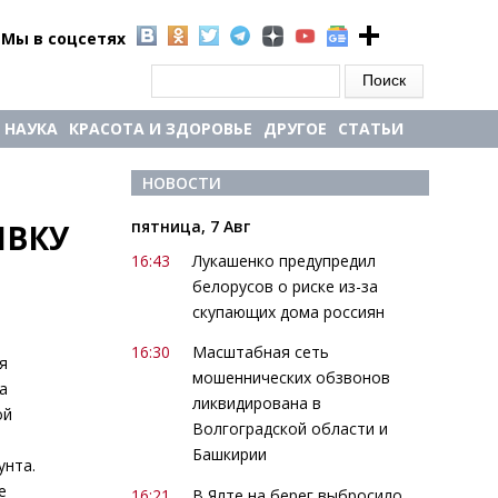
Мы в соцсетях
Форма поиска
Поиск
НАУКА
КРАСОТА И ЗДОРОВЬЕ
ДРУГОЕ
СТАТЬИ
НОВОСТИ
пятница, 7 Авг
ВКУ 
16:43
Лукашенко предупредил
белорусов о риске из-за
скупающих дома россиян
16:30
Масштабная сеть
я
мошеннических обзвонов
а
ликвидирована в
ой
Волгоградской области и
Башкирии
унта.
е
16:21
В Ялте на берег выбросило