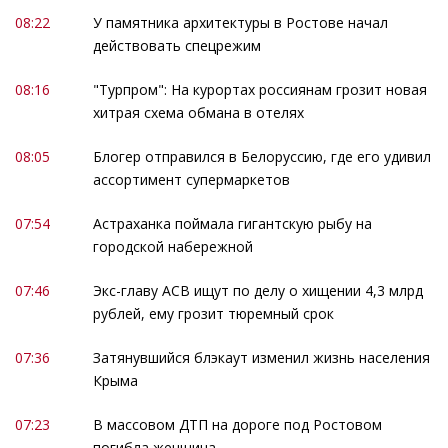
08:22
У памятника архитектуры в Ростове начал
действовать спецрежим
08:16
"Турпром": На курортах россиянам грозит новая
хитрая схема обмана в отелях
08:05
Блогер отправился в Белоруссию, где его удивил
ассортимент супермаркетов
07:54
Астраханка поймала гигантскую рыбу на
городской набережной
07:46
Экс-главу АСВ ищут по делу о хищении 4,3 млрд
рублей, ему грозит тюремный срок
07:36
Затянувшийся блэкаут изменил жизнь населения
Крыма
07:23
В массовом ДТП на дороге под Ростовом
погибла женщина