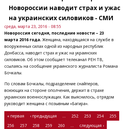
Новороссии наводит страх и ужас
на украинских силовиков - СМИ
среда, марта 23, 2016 - 08:55
Новороссия сегодня, последние новости – 23
марта 2016 года.
Женщина, находящаяся на службе в
вооруженных силах одной из народных республик
Донбасса, наводит страх и ужас на украинских
силовиков. Об этом сообщает телеканал РЕН ТВ,
ссылаясь на сообщение украинского журналиста Романа
Бочкалы.
По словам Бочкалы, подразделение снайперов,
воюющих на стороне ополчения, держит в страхе
украинских военнослужащих. Как выяснилось, отрядом
руководит женщина с позывным «Багира».
Страницы
« первая
‹ предыдущая
…
252
253
254
255
256
257
258
259
260
…
следующая ›