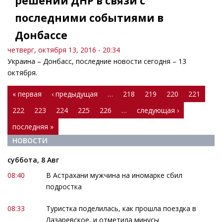
решении ДНР в связи с
последними событиями в
Донбассе
четверг, октября 13, 2016 - 20:34
Украина – Донбасс, последние новости сегодня – 13
октября.
Страницы
« первая
‹ предыдущая
…
218
219
220
221
222
223
224
225
226
…
следующая ›
последняя »
НОВОСТИ
суббота, 8 Авг
08:40
В Астрахани мужчина на иномарке сбил
подростка
08:33
Туристка поделилась, как прошла поездка в
Лазаревское, и отметила минусы