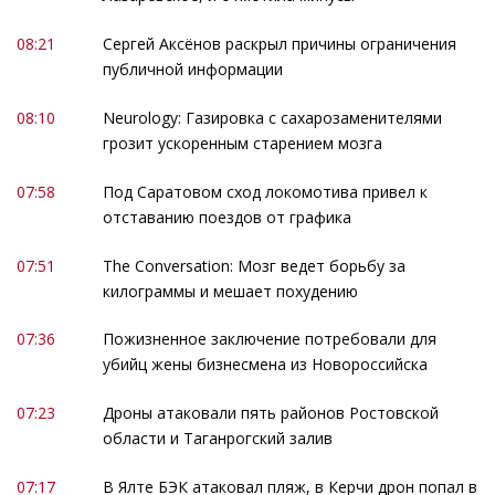
08:21
Сергей Аксёнов раскрыл причины ограничения
публичной информации
08:10
Neurology: Газировка с сахарозаменителями
грозит ускоренным старением мозга
07:58
Под Саратовом сход локомотива привел к
отставанию поездов от графика
07:51
The Conversation: Мозг ведет борьбу за
килограммы и мешает похудению
07:36
Пожизненное заключение потребовали для
убийц жены бизнесмена из Новороссийска
07:23
Дроны атаковали пять районов Ростовской
области и Таганрогский залив
07:17
В Ялте БЭК атаковал пляж, в Керчи дрон попал в