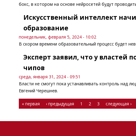
бокс, в котором на основе нейросетей будут проводи
Искусственный интеллект начи
образование
понедельник, февраля 5, 2024 - 10:02
В скором времени образовательный процесс будет нев
Эксперт заявил, что у властей 
чипов
среда, января 31, 2024 - 09:51
Власти не смогут пока устанавливать контроль над л
Евгений Черешнев.
Страницы
« первая
‹ предыдущая
1
2
3
следующая ›