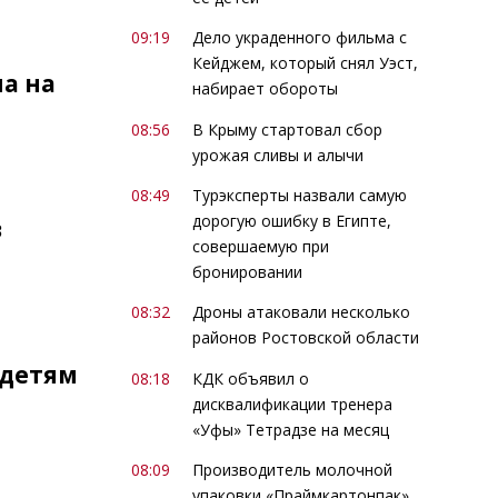
09:19
Дело украденного фильма с
Кейджем, который снял Уэст,
а на
набирает обороты
08:56
В Крыму стартовал сбор
урожая сливы и алычи
08:49
Турэксперты назвали самую
дорогую ошибку в Египте,
в
совершаемую при
бронировании
08:32
Дроны атаковали несколько
районов Ростовской области
 детям
08:18
КДК объявил о
дисквалификации тренера
«Уфы» Тетрадзе на месяц
08:09
Производитель молочной
упаковки «Праймкартонпак»