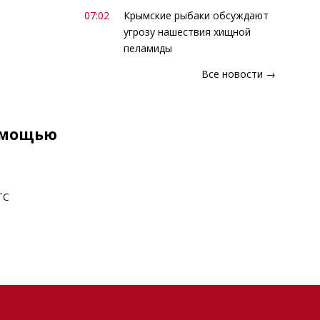
07:02
Крымские рыбаки обсуждают
угрозу нашествия хищной
пеламиды
Все новости →
помощью
ТС