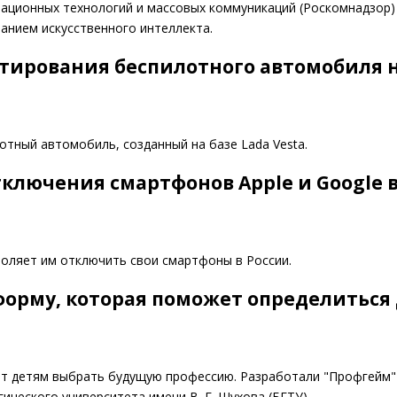
мационных технологий и массовых коммуникаций (Роскомнадзор)
анием искусственного интеллекта.
стирования беспилотного автомобиля н
тный автомобиль, созданный на базе Lada Vesta.
тключения смартфонов Apple и Google 
воляет им отключить свои смартфоны в России.
форму, которая поможет определиться
ет детям выбрать будущую профессию. Разработали "Профгейм"
ического университета имени В. Г. Шухова (БГТУ).