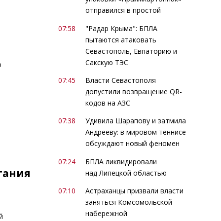
отправился в простой
07:58
"Радар Крыма": БПЛА
пытаются атаковать
Севастополь, Евпаторию и
Сакскую ТЭС
ю
07:45
Власти Севастополя
допустили возвращение QR-
кодов на АЗС
07:38
Удивила Шарапову и затмила
Андрееву: в мировом теннисе
обсуждают новый феномен
07:24
БПЛА ликвидировали
тания
над Липецкой областью
07:10
Астраханцы призвали власти
заняться Комсомольской
набережной
й