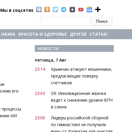
Мы в соцсетях
Форма поиска
Поиск
НАУКА
КРАСОТА И ЗДОРОВЬЕ
ДРУГОЕ
СТАТЬИ
НОВОСТИ
пятница, 7 Авг
23:14
Крымчан атакуют мошенники,
предлагающие поверку
счетчиков
Как
всеми его
23:03
SR: Инновационная жвачка
ведет к снижению уровня ВПЧ
в слюне
 процессы.
рения ИИ
23:00
Лидеры российской сборной
по гимнастике не получили
визы от Хорватии для участия