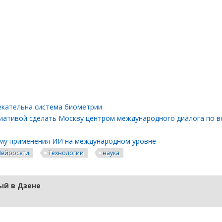
екательна система биометрии
циативой сделать Москву центром международного диалога по 
ему применения ИИ на международном уровне
Нейросети
Технологии
наука
й в Дзене