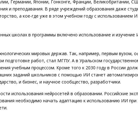
алии, Германии, Японии, Гонконге, Франции, Великобритании, СШ
ния и преподавания. В ряде учреждений образования даже студ
торство, а кое-где уже в этом учебном году с использованием 
енных школах в программы включено использование и изучение 
хнологических мировых держав. Так, например, первым вузом, 
и подготовке работ, стал МГПУ. А в Уральском государственно
ения учебным процессом. Кроме того к 2030 году в России дол
машних заданий школьников с помощью ИИ станет автоматизиро
арство, и бизнес, и научное сообщество, разработчики.
ости использования нейросетей в образовании. Российские экс
зования необходимо начать адаптацию к использованию ИИ при
ети.