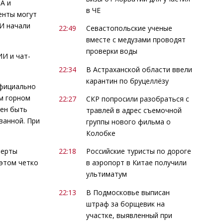
А и
в ЧЕ
енты могут
ИИ начали
22:49
Севастопольские ученые
вместе с медузами проводят
проверки воды
ИИ и чат-
22:34
В Астраханской области ввели
карантин по бруцеллёзу
официально
м горном
22:27
СКР попросили разобраться с
жен быть
травлей в адрес съемочной
ванной. При
группы нового фильма о
Колобке
перты
22:18
Российские туристы по дороге
 этом четко
в аэропорт в Китае получили
ультиматум
22:13
В Подмосковье выписан
штраф за борщевик на
участке, выявленный при