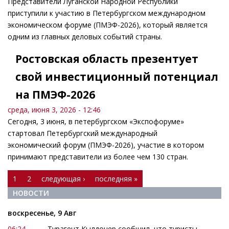
Представители Луганской Народной Республики
приступили к участию в Петербургском международном
экономическом форуме (ПМЭФ-2026), который является
одним из главных деловых событий страны.
Ростовская область презентует
свой инвестиционный потенциал
на ПМЭФ-2026
среда, июня 3, 2026 - 12:46
Сегодня, 3 июня, в петербургском «Экспофоруме»
стартовал Петербургский международный
экономический форум (ПМЭФ-2026), участие в котором
принимают представители из более чем 130 стран.
Страницы
1
2
следующая ›
последняя »
НОВОСТИ
воскресенье, 9 Авг
06:24
Турагент Кылдонер сообщил, что туристы