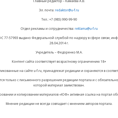
Главный редактор – Камаева А.В.
Эл. почта:
redaktor@u-f.ru
Тел.: +7 (985) 990-99-90
Отдел рекламы и сотрудничества:
reklama@u-f.ru
ФС 77-57993 выдано Федеральной службой по надзору в сфере связи, и
28.04.2014 г.
Учредитель – Федоренко М.А.
Контент сайта соответствует возрастному ограничению 18+
ликованные на сайте u-f.ru, принадлежат редакции и охраняются в соответ
ается только с письменного разрешения редакции портала и с обязательн
которой материал заимствован.
ровании и копировании материалов «ЮФ» активная ссылка на портал об
Мнение редакции не всегда совпадает с мнением авторов портала.