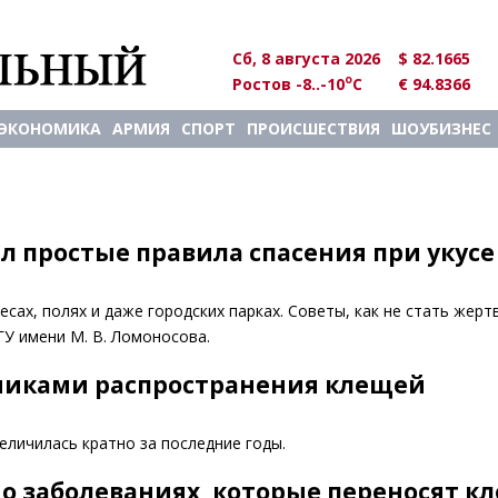
Сб, 8 августа 2026
$ 82.1665
o
Ростов -8..-10
C
€ 94.8366
ЭКОНОМИКА
АРМИЯ
СПОРТ
ПРОИСШЕСТВИЯ
ШОУБИЗНЕС
л простые правила спасения при укус
есах, полях и даже городских парках. Советы, как не стать жерт
У имени М. В. Ломоносова.
никами распространения клещей
еличилась кратно за последние годы.
 о заболеваниях, которые переносят к