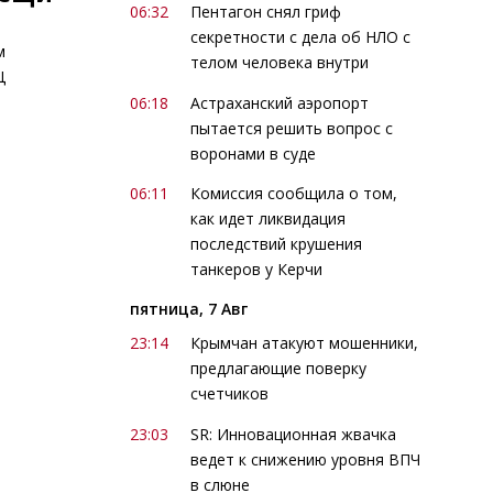
06:32
Пентагон снял гриф
секретности с дела об НЛО с
м
телом человека внутри
Ц
06:18
Астраханский аэропорт
пытается решить вопрос с
воронами в суде
06:11
Комиссия сообщила о том,
как идет ликвидация
последствий крушения
танкеров у Керчи
пятница, 7 Авг
23:14
Крымчан атакуют мошенники,
предлагающие поверку
счетчиков
23:03
SR: Инновационная жвачка
ведет к снижению уровня ВПЧ
в слюне