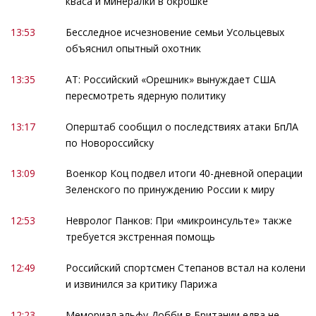
кваса и минералки в окрошке
13:53
Бесследное исчезновение семьи Усольцевых
объяснил опытный охотник
13:35
АТ: Российский «Орешник» вынуждает США
пересмотреть ядерную политику
13:17
Оперштаб сообщил о последствиях атаки БпЛА
по Новороссийску
13:09
Военкор Коц подвел итоги 40-дневной операции
Зеленского по принуждению России к миру
12:53
Невролог Панков: При «микроинсульте» также
требуется экстренная помощь
12:49
Российский спортсмен Степанов встал на колени
и извинился за критику Парижа
12:23
Мемориал эльфу Добби в Британии едва не