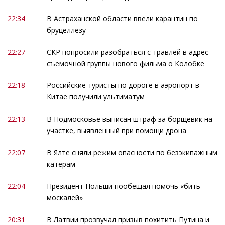
22:34
В Астраханской области ввели карантин по
бруцеллёзу
22:27
СКР попросили разобраться с травлей в адрес
съемочной группы нового фильма о Колобке
22:18
Российские туристы по дороге в аэропорт в
Китае получили ультиматум
22:13
В Подмосковье выписан штраф за борщевик на
участке, выявленный при помощи дрона
22:07
В Ялте сняли режим опасности по безэкипажным
катерам
22:04
Президент Польши пообещал помочь «бить
москалей»
20:31
В Латвии прозвучал призыв похитить Путина и