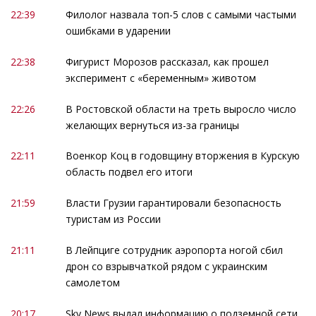
22:39
Филолог назвала топ-5 слов с самыми частыми
ошибками в ударении
22:38
Фигурист Морозов рассказал, как прошел
эксперимент с «беременным» животом
22:26
В Ростовской области на треть выросло число
желающих вернуться из-за границы
22:11
Военкор Коц в годовщину вторжения в Курскую
область подвел его итоги
21:59
Власти Грузии гарантировали безопасность
туристам из России
21:11
В Лейпциге сотрудник аэропорта ногой сбил
дрон со взрывчаткой рядом с украинским
самолетом
20:17
Sky News выдал информацию о подземной сети