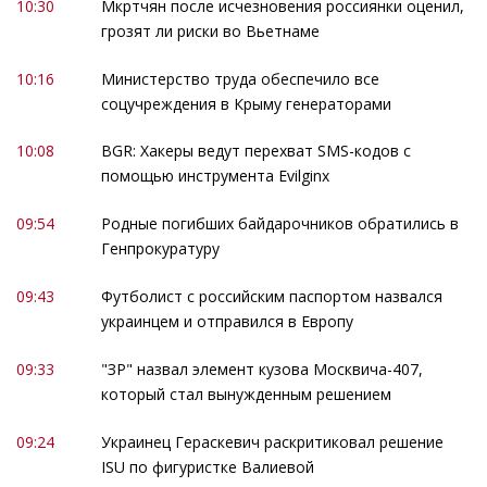
10:30
Мкртчян после исчезновения россиянки оценил,
грозят ли риски во Вьетнаме
10:16
Министерство труда обеспечило все
соцучреждения в Крыму генераторами
10:08
BGR: Хакеры ведут перехват SMS-кодов с
помощью инструмента Evilginx
09:54
Родные погибших байдарочников обратились в
Генпрокуратуру
09:43
Футболист с российским паспортом назвался
украинцем и отправился в Европу
09:33
"ЗР" назвал элемент кузова Москвича-407,
который стал вынужденным решением
09:24
Украинец Гераскевич раскритиковал решение
ISU по фигуристке Валиевой