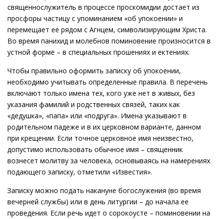
священнослужитель в процессе проскомидии достает из
просфоры частицу с упоминанием «об упокоении» и
перемещает ее рядом с Агнцем, символизирующим Христа.
Во время панихид и молебнов поминовение произносится в
устной форме – в специальных прошениях и ектениях.
Чтобы правильно оформить записку об упокоении,
необходимо учитывать определенные правила. В перечень
включают только имена тех, кого уже нет в живых, без
указания фамилий и родственных связей, таких как
«дедушка», «папа» или «подруга». Имена указывают в
родительном падеже и в их церковном варианте, данном
при крещении. Если точное церковное имя неизвестно,
допустимо использовать обычное имя – священник
вознесет молитву за человека, основываясь на намерениях
подающего записку, отметили «Известия».
Записку можно подать накануне богослужения (во время
вечерней службы) или в день литургии – до начала ее
проведения. Если речь идет о сорокоусте – поминовении на