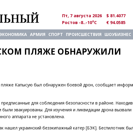
Пт, 7 августа 2026
$ 81.4077
o
Ростов -8..-10
C
€ 94.0585
ЭКОНОМИКА
АРМИЯ
СПОРТ
ПРОИСШЕСТВИЯ
ШОУБИЗНЕС
СКОМ ПЛЯЖЕ ОБНАРУЖИЛИ 
а пляже Капысую был обнаружен боевой дрон, сообщает инфор
предписанные для соблюдения безопасности в районе. Находив
 были эвакуированы. Для изучения и ликвидации дрона вызвали
ного аппарата не установлена.
ак нашел украинский безэкипажный катер [БЭК]. Беспилотник был