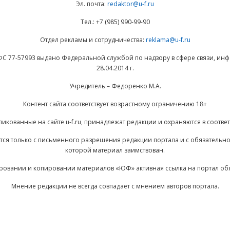
Эл. почта:
redaktor@u-f.ru
Тел.: +7 (985) 990-99-90
Отдел рекламы и сотрудничества:
reklama@u-f.ru
ФС 77-57993 выдано Федеральной службой по надзору в сфере связи, и
28.04.2014 г.
Учредитель – Федоренко М.А.
Контент сайта соответствует возрастному ограничению 18+
ликованные на сайте u-f.ru, принадлежат редакции и охраняются в соответ
ается только с письменного разрешения редакции портала и с обязательн
которой материал заимствован.
ровании и копировании материалов «ЮФ» активная ссылка на портал об
Мнение редакции не всегда совпадает с мнением авторов портала.