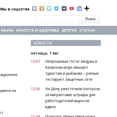
Мы в соцсетях
Форма поиска
Поиск
НАУКА
КРАСОТА И ЗДОРОВЬЕ
ДРУГОЕ
СТАТЬИ
НОВОСТИ
пятница, 7 Авг
13:07
Непрошеные гости: медузы в
Азовском море мешают
туристам и рыбакам – учёные
мационное
тестируют защитные сети
12:50
На Дону ужесточили контроль
шиеся на
за мигрантами: штрафы для
работодателей выросли
вдвое
 с
11:34
Психолог Ирина Меркулова