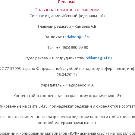
Реклама
Пользовательское соглашение
Сетевое издание «Южный федеральный»
Главный редактор – Камаева А.В.
Эл. почта:
redaktor@u-f.ru
Тел.: +7 (985) 990-99-90
Отдел рекламы и сотрудничества:
reklama@u-f.ru
ФС 77-57993 выдано Федеральной службой по надзору в сфере связи, и
28.04.2014 г.
Учредитель – Федоренко М.А.
Контент сайта соответствует возрастному ограничению 18+
ликованные на сайте u-f.ru, принадлежат редакции и охраняются в соответ
ается только с письменного разрешения редакции портала и с обязательн
которой материал заимствован.
ровании и копировании материалов «ЮФ» активная ссылка на портал об