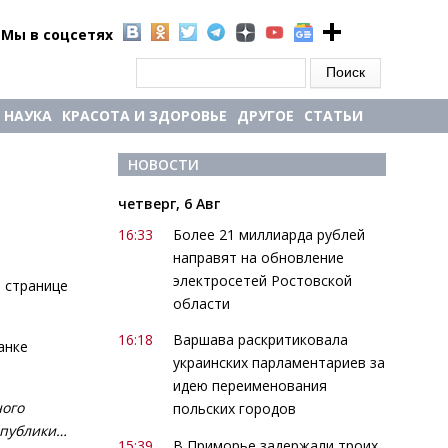
Мы в соцсетях
Форма поиска
Поиск
НАУКА
КРАСОТА И ЗДОРОВЬЕ
ДРУГОЕ
СТАТЬИ
НОВОСТИ
четверг, 6 Авг
16:33
Более 21 миллиарда рублей
направят на обновление
электросетей Ростовской
 странице
области
16:18
Варшава раскритиковала
анке
украинских парламентариев за
идею переименования
ного
польских городов
спублики…
15:39
В Приморье задержали троих