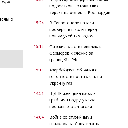
дающие
подростков, готовивших
теракт на объекте Росгвардии
ительно
15:24
В Севастополе начали
проверять школы перед
новым учебным годом
15:19
Финские власти привлекли
фермеров к слежке за
границей с РФ
15:13
Азербайджан объявил о
готовности поставлять на
Украину газ
14:51
В ДНР женщина избила
граблями подругу из-за
пропавшего алгоголя
14:04
Война со стихийными
свалками на Дону: власти