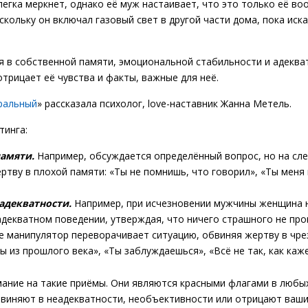
легка меркнет, однако её муж настаивает, что это только её во
кольку он включал газовый свет в другой части дома, пока иск
я в собственной памяти, эмоциональной стабильности и адеква
трицает её чувства и факты, важные для неё.
ральный
» рассказала психолог, love-наставник Жанна Метель.
тинга:
памяти.
Например, обсуждается определённый вопрос, но на сл
ртву в плохой памяти: «Ты не помнишь, что говорил», «Ты меня 
адекватности.
Например, при исчезновении мужчины женщина 
еадекватном поведении, утверждая, что ничего страшного не пр
е манипулятор переворачивает ситуацию, обвиняя жертву в чр
 из прошлого века», «Ты заблуждаешься», «Всё не так, как каже
мание на такие приёмы. Они являются красными флагами в любы
обвиняют в неадекватности, необъективности или отрицают ваши