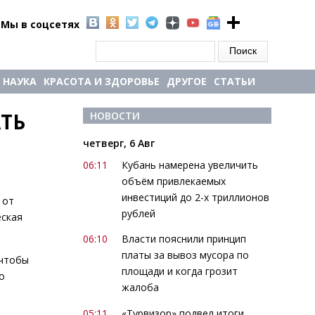
Мы в соцсетях
Форма поиска
Поиск
НАУКА
КРАСОТА И ЗДОРОВЬЕ
ДРУГОЕ
СТАТЬИ
Ь 
НОВОСТИ
четверг, 6 Авг
06:11
Кубань намерена увеличить
объём привлекаемых
инвестиций до 2-х триллионов
 от
рублей
еская
06:10
Власти пояснили принцип
платы за вывоз мусора по
 чтобы
площади и когда грозит
о
жалоба
05:11
«Турвизор» подвел итоги