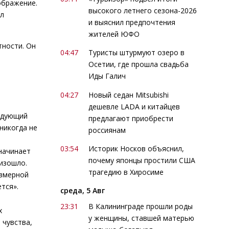
ображение.
высокого летнего сезона-2026
ал
и выяснил предпочтения
жителей ЮФО
тности. Он
04:47
Туристы штурмуют озеро в
Осетии, где прошла свадьба
Иды Галич
04:27
Новый седан Mitsubishi
дешевле LADA и китайцев
едующий
предлагают приобрести
никогда не
россиянам
03:54
Историк Носков объяснил,
начинает
почему японцы простили США
оизошло.
трагедию в Хиросиме
езмерной
тся».
среда, 5 Авг
23:31
В Калининграде прошли роды
х
у женщины, ставшей матерью
 чувства,