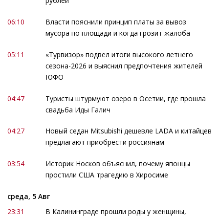
рублей
06:10
Власти пояснили принцип платы за вывоз
мусора по площади и когда грозит жалоба
05:11
«Турвизор» подвел итоги высокого летнего
сезона-2026 и выяснил предпочтения жителей
ЮФО
04:47
Туристы штурмуют озеро в Осетии, где прошла
свадьба Иды Галич
04:27
Новый седан Mitsubishi дешевле LADA и китайцев
предлагают приобрести россиянам
03:54
Историк Носков объяснил, почему японцы
простили США трагедию в Хиросиме
среда, 5 Авг
23:31
В Калининграде прошли роды у женщины,