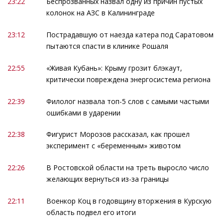
23:22
Беспрозванных назвал одну из причин пустых
колонок на АЗС в Калининграде
23:12
Пострадавшую от наезда катера под Саратовом
пытаются спасти в клинике Рошаля
22:55
«Живая Кубань»: Крыму грозит блэкаут,
критически повреждена энергосистема региона
22:39
Филолог назвала топ-5 слов с самыми частыми
ошибками в ударении
22:38
Фигурист Морозов рассказал, как прошел
эксперимент с «беременным» животом
22:26
В Ростовской области на треть выросло число
желающих вернуться из-за границы
22:11
Военкор Коц в годовщину вторжения в Курскую
область подвел его итоги