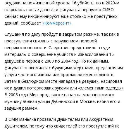
осудили на пожизненный срок за 16 убийств, но в 2020-м
вскрылись новые данные и фигуранта вернули в СИЗО.
Сейчас ему инкриминируют еще столько же преступных
деяний, сообщает
«Коммерсант».
Слушания по делу пройдут в закрытом режиме, так как в
преступления связаны с нарушением половой
неприкосновенности. Следствие представило в суде
материалы о совершение убийств и изнасилований 15
девушек в период с 2000 по 2004 год. По их данным,
фигурант знакомился с будущими жертвами, предлагая им
услуги частного извоза или приглашая вместе выпить.
Затем в безлюдном месте нападал на девушек, насиловал
их и душил потерпевших руками или «элементами одежды».
В 2003 года Миргород также напал на малознакомого
мужчину вблизи улицы Дубнинской в Москве, избил его и
задушил ремнем.
В СМИ маньяка прозвали Душителем или Аккуратным
Душителем, потому что свидетелей его преступлений не