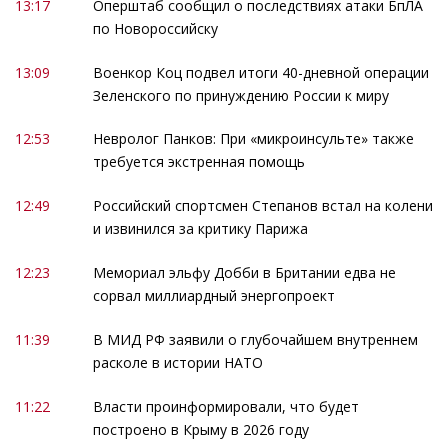
13:17
Оперштаб сообщил о последствиях атаки БпЛА
по Новороссийску
13:09
Военкор Коц подвел итоги 40-дневной операции
Зеленского по принуждению России к миру
12:53
Невролог Панков: При «микроинсульте» также
требуется экстренная помощь
12:49
Российский спортсмен Степанов встал на колени
и извинился за критику Парижа
12:23
Мемориал эльфу Добби в Британии едва не
сорвал миллиардный энергопроект
11:39
В МИД РФ заявили о глубочайшем внутреннем
расколе в истории НАТО
11:22
Власти проинформировали, что будет
построено в Крыму в 2026 году