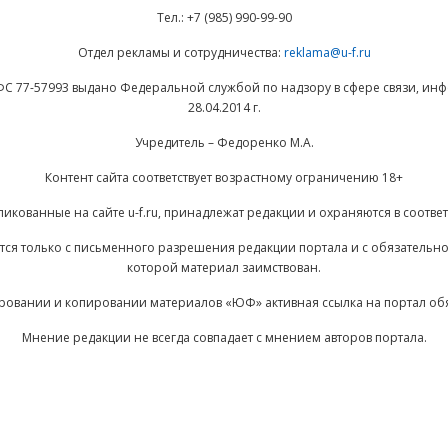
Тел.: +7 (985) 990-99-90
Отдел рекламы и сотрудничества:
reklama@u-f.ru
ФС 77-57993 выдано Федеральной службой по надзору в сфере связи, и
28.04.2014 г.
Учредитель – Федоренко М.А.
Контент сайта соответствует возрастному ограничению 18+
ликованные на сайте u-f.ru, принадлежат редакции и охраняются в соответ
ается только с письменного разрешения редакции портала и с обязательн
которой материал заимствован.
ровании и копировании материалов «ЮФ» активная ссылка на портал об
Мнение редакции не всегда совпадает с мнением авторов портала.