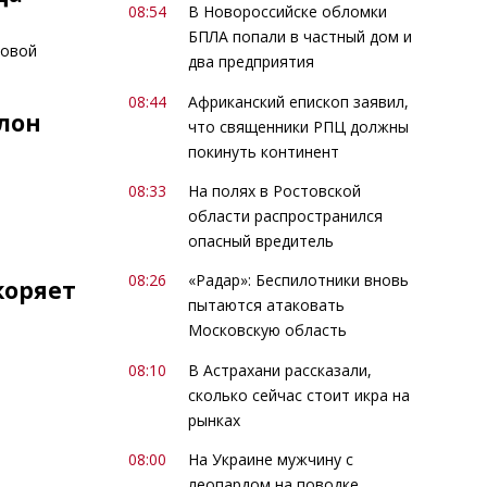
08:54
В Новороссийске обломки
БПЛА попали в частный дом и
говой
два предприятия
08:44
Африканский епископ заявил,
лон
что священники РПЦ должны
покинуть континент
08:33
На полях в Ростовской
области распространился
опасный вредитель
08:26
«Радар»: Беспилотники вновь
коряет
пытаются атаковать
Московскую область
08:10
В Астрахани рассказали,
сколько сейчас стоит икра на
рынках
08:00
На Украине мужчину с
леопардом на поводке