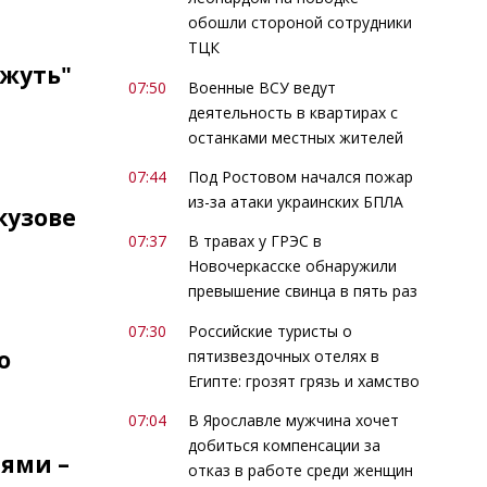
обошли стороной сотрудники
ТЦК
 жуть"
07:50
Военные ВСУ ведут
деятельность в квартирах с
останками местных жителей
07:44
Под Ростовом начался пожар
из-за атаки украинских БПЛА
кузове
07:37
В травах у ГРЭС в
Новочеркасске обнаружили
превышение свинца в пять раз
07:30
Российские туристы о
о
пятизвездочных отелях в
Египте: грозят грязь и хамство
07:04
В Ярославле мужчина хочет
добиться компенсации за
ями –
отказ в работе среди женщин