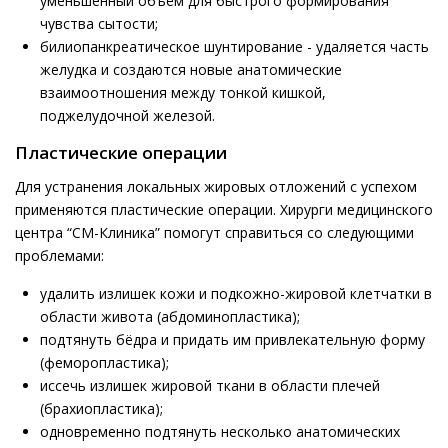
уменьшенный объём для быстрого формирования
чувства сытости;
билиопанкреатическое шунтирование - удаляется часть
желудка и создаются новые анатомические
взаимоотношения между тонкой кишкой,
поджелудочной железой.
Пластические операции
Для устранения локальных жировых отложений с успехом
применяются пластические операции. Хирурги медицинского
центра “СМ-Клиника” помогут справиться со следующими
проблемами:
удалить излишек кожи и подкожно-жировой клетчатки в
области живота (абдоминопластика);
подтянуть бёдра и придать им привлекательную форму
(феморопластика);
иссечь излишек жировой ткани в области плечей
(брахиопластика);
одновременно подтянуть несколько анатомических