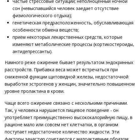
частые стрессовые ситуации; неполноценный ночной
сон (невыспавшийся человек заедает отсутствие
физиологического отдыха);
генетическая предрасположенность, обуславливающая
особенности обмена веществ;
приём некоторых лекарственных средств, которые
изменяют метаболические процессы (кортикостероиды,
антидепрессанты).
Намного реже ожирение бывает результатом эндокринных
расстройств. Прибавка веса может встречаться при
сниженной функции щитовидной железы, недостаточной
выработке эстрогенов у женщин, значительно повышенном
уровне пролактина в крови.
Чаще всего ожирение связано с несколькими причинами.
Так, у человека нарушается пищевое поведение - он
употребляет преимущественно высококалорийную пищу, в
рационе мало или совсем нет клетчатки, в организм
поступает недостаточное количество жидкости. Эти
факторы зачастую сочетаются с малоактивным образом